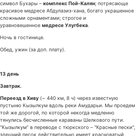
символ Бухары –
комплекс Пой-Калян
; потрясающе
красивое медресе Абдулазиз-хана, богато украшенное
сложными орнаментами; строгое и
уравновешенное
медресе Улугбека
.
Ночь в гостинице.
Обед, ужин (за доп. плату).
13 день
Завтрак.
Переезд в Хиву
(~ 440 км, 8 ч) через известную
пустыню Кызылкум вдоль реки Амударьи. Мы проедем
той же дорогой, по которой некогда медленно
тянулись бесчисленные караваны Шелкового пути.
“Кызылкум” в переводе с тюркского – "Красные пески",
здешний песок действительно имеет красноватый