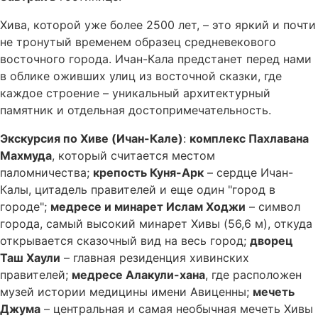
Хива, которой уже более 2500 лет, – это яркий и почти
не тронутый временем образец средневекового
восточного города. Ичан-Кала предстанет перед нами
в облике оживших улиц из восточной сказки, где
каждое строение – уникальный архитектурный
памятник и отдельная достопримечательность.
Экскурсия по Хиве (Ичан-Кале)
:
комплекс Пахлавана
Махмуда
, который считается местом
паломничества;
крепость Куня-Арк
– сердце Ичан-
Калы, цитадель правителей и еще один "город в
городе";
медресе и минарет Ислам Ходжи
– символ
города, самый высокий минарет Хивы (56,6 м), откуда
открывается сказочный вид на весь город;
дворец
Таш Хаули
– главная резиденция хивинских
правителей;
медресе Алакули-хана
, где расположен
музей истории медицины имени Авиценны;
мечеть
Джума
– центральная и самая необычная мечеть Хивы