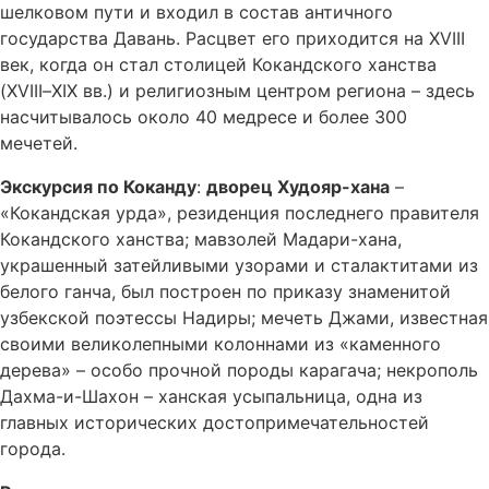
шелковом пути и входил в состав античного
государства Давань. Расцвет его приходится на XVIII
век, когда он стал столицей Кокандского ханства
(XVIII–XIX вв.) и религиозным центром региона – здесь
насчитывалось около 40 медресе и более 300
мечетей.
Экскурсия по Коканду
:
дворец Худояр-хана
–
«Кокандская урда», резиденция последнего правителя
Кокандского ханства; мавзолей Мадари-хана,
украшенный затейливыми узорами и сталактитами из
белого ганча, был построен по приказу знаменитой
узбекской поэтессы Надиры; мечеть Джами, известная
своими великолепными колоннами из «каменного
дерева» – особо прочной породы карагача; некрополь
Дахма-и-Шахон – ханская усыпальница, одна из
главных исторических достопримечательностей
города.