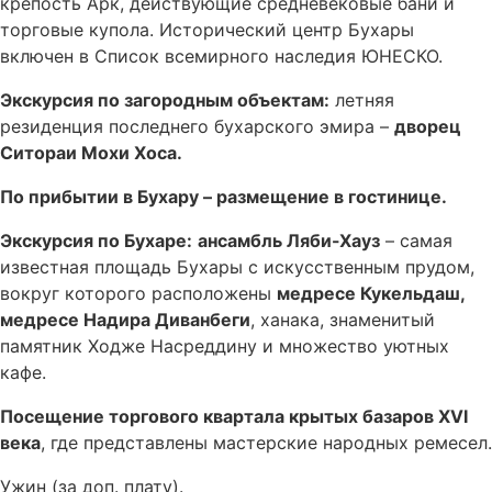
крепость Арк, действующие средневековые бани и
торговые купола. Исторический центр Бухары
включен в Список всемирного наследия ЮНЕСКО.
Экскурсия по загородным объектам:
летняя
резиденция последнего бухарского эмира –
дворец
Ситораи Мохи Хоса.
По прибытии в Бухару – размещение в гостинице.
Экскурсия по Бухаре:
ансамбль Ляби-Хауз
– самая
известная площадь Бухары с искусственным прудом,
вокруг которого расположены
медресе Кукельдаш,
медресе Надира Диванбеги
, ханака, знаменитый
памятник Ходже Насреддину и множество уютных
кафе.
Посещение торгового квартала крытых базаров XVI
века
, где представлены мастерские народных ремесел.
Ужин (за доп. плату).