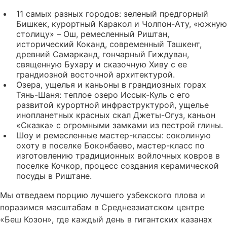
11 самых разных городов: зеленый предгорный
Бишкек, курортный Каракол и Чолпон-Ату, «южную
столицу» – Ош, ремесленный Риштан,
исторический Коканд, современный Ташкент,
древний Самарканд, гончарный Гиждуван,
священную Бухару и сказочную Хиву с ее
грандиозной восточной архитектурой.
Озера, ущелья и каньоны в грандиозных горах
Тянь-Шаня: теплое озеро Иссык-Куль с его
развитой курортной инфраструктурой, ущелье
инопланетных красных скал Джеты-Огуз, каньон
«Сказка» с огромными замками из пестрой глины.
Шоу и ремесленные мастер-классы: соколиную
охоту в поселке Боконбаево, мастер-класс по
изготовлению традиционных войлочных ковров в
поселке Кочкор, процесс создания керамической
посуды в Риштане.
Мы отведаем порцию лучшего узбекского плова и
поразимся масштабам в Среднеазиатском центре
«Беш Козон», где каждый день в гигантских казанах